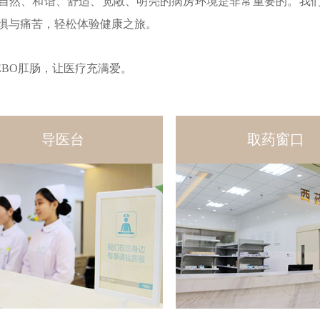
自然、和谐、舒适、宽敞、明亮的病房环境是非常重要的。我
惧与痛苦，轻松体验健康之旅。
EBO肛肠，让医疗充满爱。
导医台
取药窗口