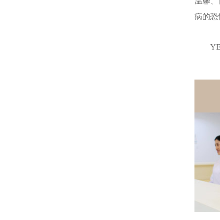
温馨、
病的恐
Y